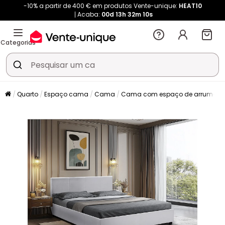
-10% a partir de 400 € em produtos Vente-unique:
HEAT10
Acaba:
00d
13h
32m
09s
Categorias
Quarto
Espaço cama
Cama
Cama com espaço de arrumaç