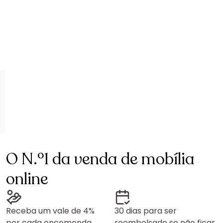
O N.º1 da venda de mobília
online
Receba um vale de 4%
30 dias para ser
por cada encomenda
reembolsado se não ficar