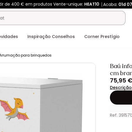
rtir de 400 € em produtos Vente-unique:
HEAT10
Acaba:
01d
0
ovidades
Inspiração Conselhos
Corner Prestígio
Arrumação para brinquedos
Baú infa
cm bra
75,95 
Descrição
Ref. 391571