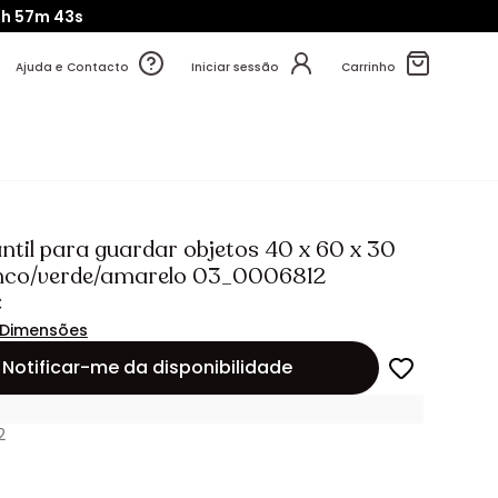
7h
57m
41s
Ajuda e Contacto
Iniciar sessão
Carrinho
ntil para guardar objetos 40 x 60 x 30
nco/verde/amarelo 03_0006812
€
Dimensões
Notificar-me da disponibilidade
2