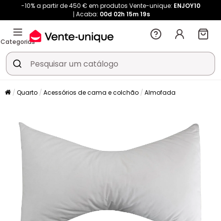
-10% a partir de 450 € em produtos Vente-unique:
ENJOY10
Acaba:
00d
02h
15m
19s
Categorias
Quarto
Acessórios de cama e colchão
Almofada