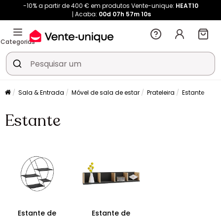
-10% a partir de 400 € em produtos Vente-unique:
HEAT10
Acaba:
00d
07h
57m
10s
Categorias
Sala & Entrada
Móvel de sala de estar
Prateleira
Estante
Estante
Estante de
Estante de