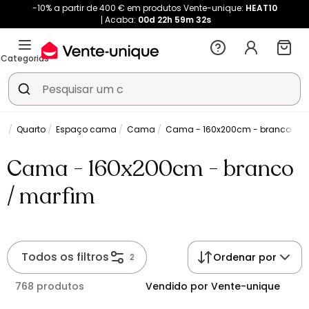
-10% a partir de 400 € em produtos Vente-unique:
HEAT10
Acaba:
00d
22h
59m
32s
Categorias
Quarto
Espaço cama
Cama
Cama - 160x200cm - branco / m
Cama - 160x200cm - branco
/ marfim
Todos os filtros
Ordenar por
2
768 produtos
Vendido por Vente-unique