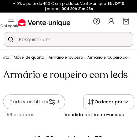
-10% a partir de 450 € em produtos Vente-unique:
ENJOY10
Acaba:
00d
20h
21m
25s
Categorias
uarto
Móvel de quarto
Armário e roupeiro
Armário e roupeiro com le
Armário e roupeiro com leds
Todos os filtros
Ordenar por
1
56 produtos
Vendido por Vente-unique