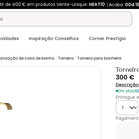
rtir de 400 € em produtos Vente-unique:
HEAT10
Acaba:
00d
1
ovidades
Inspiração Conselhos
Corner Prestígio
anização de casa de banho
Torneira
Torneira para banheira
Torneir
300 €
Descrição
Em stock
Entregue e
Quantida
Pagament