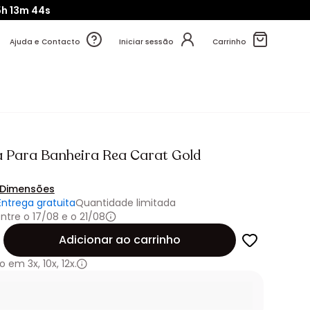
5h
13m
41s
Ajuda e Contacto
Iniciar sessão
Carrinho
a Para Banheira Rea Carat Gold
Dimensões
Entrega gratuita
Quantidade limitada
ntre o 17/08 e o 21/08
de
Adicionar ao carrinho
o em
3x
,
10x
,
12x.