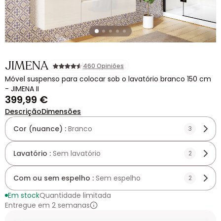
JIMENA
460 Opiniões
Móvel suspenso para colocar sob o lavatório branco 150 cm
- JIMENA II
399,99 €
Descrição
Dimensões
Cor (nuance) :
Branco
3
Lavatório :
Sem lavatório
2
Com ou sem espelho :
Sem espelho
2
Em stock
Quantidade limitada
Entregue em 2 semanas