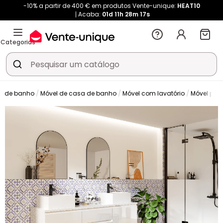
-10% a partir de 400 € em produtos Vente-unique:
HEAT10
Acaba:
01d
11h
28m
17s
Categorias
a de banho
Móvel de casa de banho
Móvel com lavatório
Móvel para