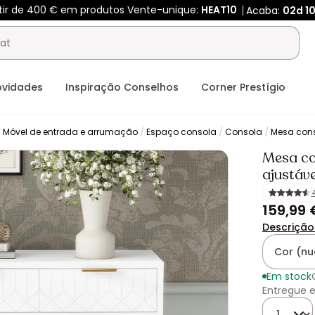
rtir de 400 € em produtos Vente-unique:
HEAT10
Acaba:
02d
1
ovidades
Inspiração Conselhos
Corner Prestígio
Móvel de entrada e arrumação
Espaço consola
Consola
Mesa con
Mesa co
ajustáv
159,99 
Descrição
Cor (nu
Em stock
Entregue e
Quantida