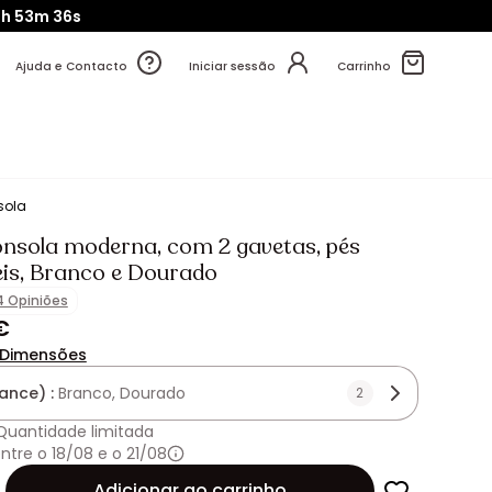
0h
53m
34s
Ajuda e Contacto
Iniciar sessão
Carrinho
sola
nsola moderna, com 2 gavetas, pés
eis, Branco e Dourado
4 Opiniões
€
Dimensões
ance) :
Branco, Dourado
2
Quantidade limitada
ntre o 18/08 e o 21/08
de
Adicionar ao carrinho