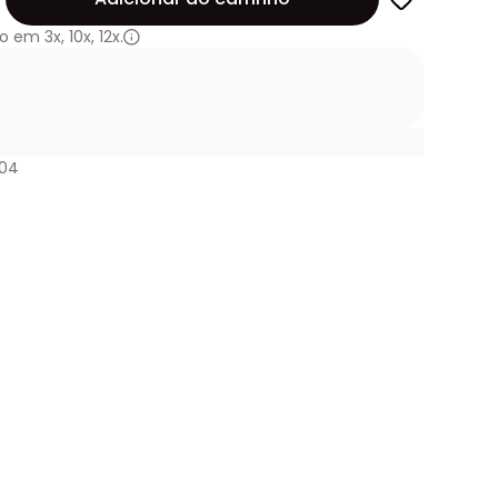
o em
3x
,
10x
,
12x.
204