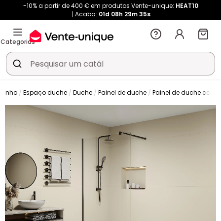
-10% a partir de 400 € em produtos Vente-unique:
HEAT10
Acaba:
01d
08h
29m
35s
Categorias
banho
Espaço duche
Duche
Painel de duche
Painel de duche com 