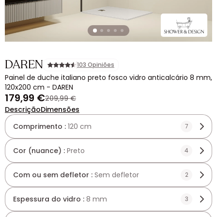
DAREN
103 Opiniões
Painel de duche italiano preto fosco vidro anticalcário 8 mm,
120x200 cm - DAREN
179,99 €
209,99 €
Descrição
Dimensões
Comprimento :
120 cm
7
Cor (nuance) :
Preto
4
Com ou sem defletor :
Sem defletor
2
Espessura do vidro :
8 mm
3