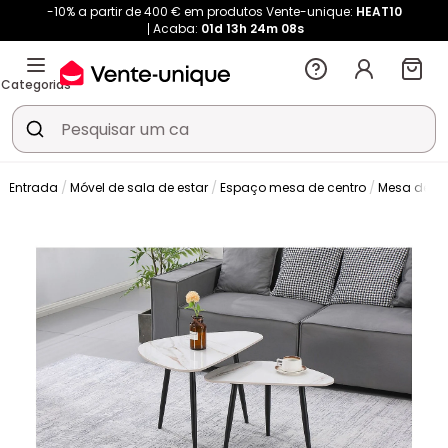
-10% a partir de 400 € em produtos Vente-unique:
HEAT10
Acaba:
01d
13h
24m
08s
Categorias
& Entrada
Móvel de sala de estar
Espaço mesa de centro
Mesa de ce