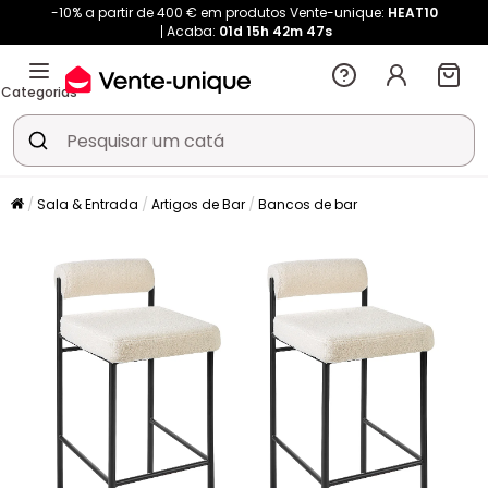
-10% a partir de 400 € em produtos Vente-unique:
HEAT10
Acaba:
01d
15h
42m
47s
Categorias
Sala & Entrada
Artigos de Bar
Bancos de bar