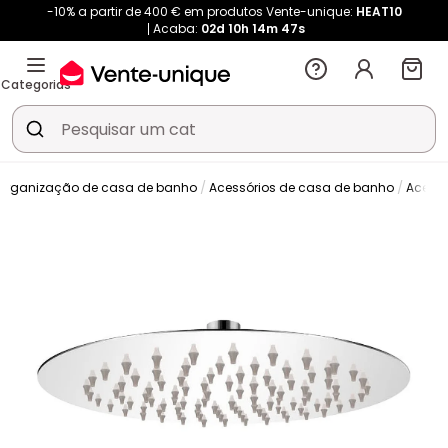
-10% a partir de 400 € em produtos Vente-unique:
HEAT10
Acaba:
02d
10h
14m
46s
Categorias
Organização de casa de banho
Acessórios de casa de banho
Acessó