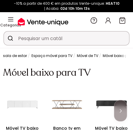
-10% a partir de 400 € em produtos Vente-unique:
HEAT10
Acaba:
02d
10h
10m
12s
Categorias
e sala de estar
Espaço móvel para TV
Móvel de TV
Móvel baixo par
Móvel baixo para TV
Móvel TV baixo
Banco tv em
Móvel TV baixo