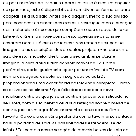
ou por um móvel de TV natural para um estilo étnico. Retangular
ou quadrado, este é disponibilizado em diversos formatos para
adaptar-se à sua sala. Antes de o adquirir, meça a sua divisão
para conhecer as dimensões exatas. Preste igualmente atenção
aos materiais e às cores que compõem o seu espaço de lazer.
Este entrará em osmose com o resto apenas se os tons se
casarem bem. Está curto de ideias? Nós temos a solução! As
imagens e as descrições dos produtos projetam-no para uma
sala de estar modelo. Identifique o seu ambiente atual e
imagine-o com a sua futura consola móvel de TV. Último
parâmetro, pode igualmente optar por um móvel de TV com
inúmeras opções: as colunas integradas ou os LEDs
proporcionarão uma experiência de televisão completa. Como
se estivesse no cinema! Que felicidade receber o novo
mobiliário entre os que já se encontram presentes. Esticado no
seu sofá, com a sua bebida ou a sua refeição sobre a mesa de
centro, passe um agradável momento diante do seu filme
favorito! Ou veja a sua série preferida confortavelmente sentado
na sua poltrona de sala. As possibilidades estendem-se ao
infinito! Tal como a nossa seleção de móveis baixos de sala de