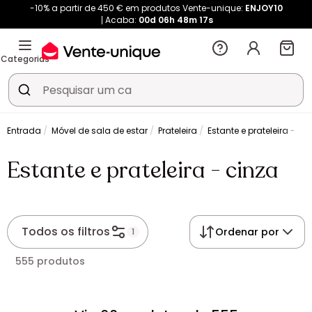
-10% a partir de 450 € em produtos Vente-unique:
ENJOY10
Acaba:
00d
06h
48m
16s
Categorias
& Entrada
Móvel de sala de estar
Prateleira
Estante e prateleira - ci
Estante e prateleira - cinza
Todos os filtros
Ordenar por
1
555 produtos