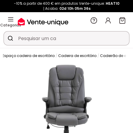
-10% a partir de 400 € em produtos Vente-unique:
HEAT10
Acaba:
02d
10h
05m
35s
Categorias
Espaço cadeira de escritório
Cadeira de escritório
Cadeirão de escri