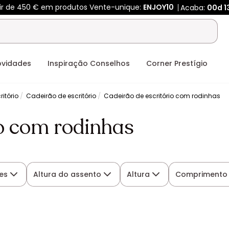
tir de 450 € em produtos Vente-unique:
ENJOY10
Acaba:
00d
1
ovidades
Inspiração Conselhos
Corner Prestígio
itório
Cadeirão de escritório
Cadeirão de escritório com rodinhas
io com rodinhas
es
Altura do assento
Altura
Comprimento