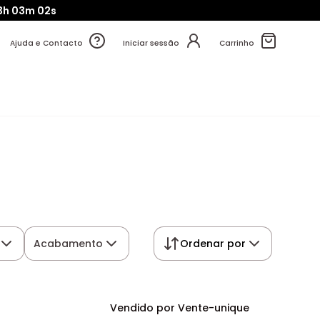
3h
03m
01s
Ajuda e Contacto
Iniciar sessão
Carrinho
Acabamento
Ordenar por
Vendido por Vente-unique