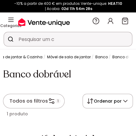
-10% a partir de 400 € em produtos Vente-unique:
HEAT10
Acaba:
02d
11h
54m
28s
Categorias
la de jantar & Cozinha
Móvel de sala de jantar
Banco
Banco dobrá
Banco dobrável
Todos os filtros
Ordenar por
1
1 produto