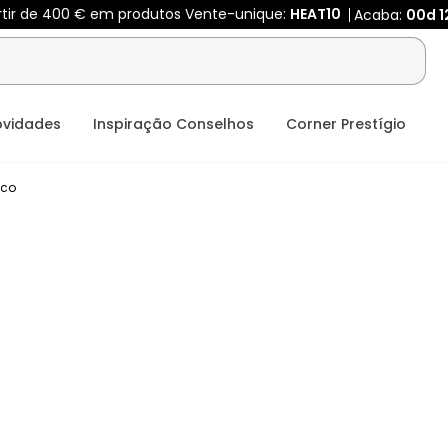
rtir de 400 € em produtos Vente-unique:
HEAT10
Acaba:
00d
1
ovidades
Inspiração Conselhos
Corner Prestígio
co