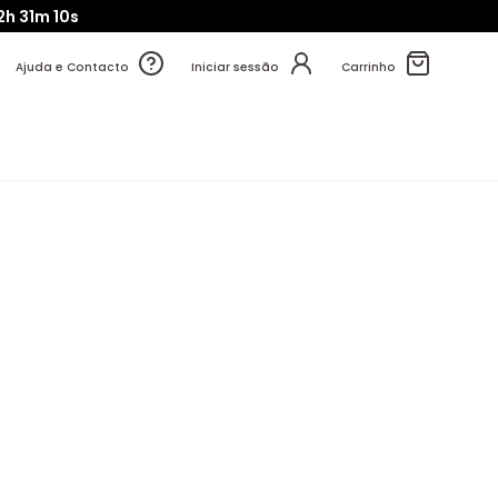
2h
31m
09s
Ajuda e Contacto
Iniciar sessão
Carrinho