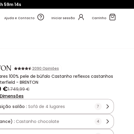
0h
59m
12s
Ajuda e Contacto
Iniciar sessão
Carrinho
TON
2090 Opiniões
ares 100% pele de búfalo Castanho reflexos castanhos
sterfield - BRENTON
9 €
1.749,99 €
Dimensões
ição salão :
Sofá de 4 lugares
7
ance) :
Castanho chocolate
4