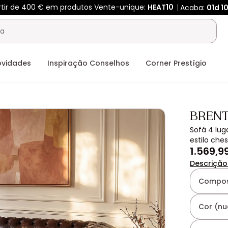
rtir de 400 € em produtos Vente-unique:
HEAT10
Acaba:
01d
1
ovidades
Inspiração Conselhos
Corner Prestígio
BREN
Sofá 4 lug
estilo che
1.569,9
Descrição
Compos
Cor (nu