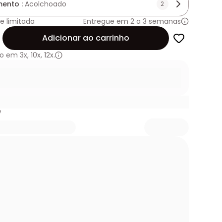
ento :
Acolchoado
2
e limitada
Entregue em 2 a 3 semanas
de
Adicionar ao carrinho
o em
3x
,
10x
,
12x.
7