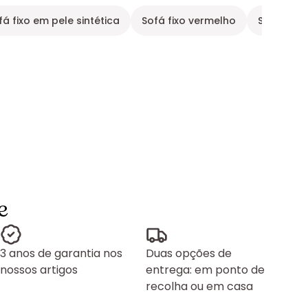
fá fixo em pele sintética
Sofá fixo vermelho
Sofá 4 lu
e
3 anos de garantia nos
Duas opções de
nossos artigos
entrega: em ponto de
recolha ou em casa