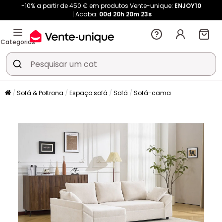
-10% a partir de 450 € em produtos Vente-unique:
ENJOY10
Acaba:
00d
20h
20m
23s
Categorias
Sofá & Poltrona
Espaço sofá
Sofá
Sofá-cama