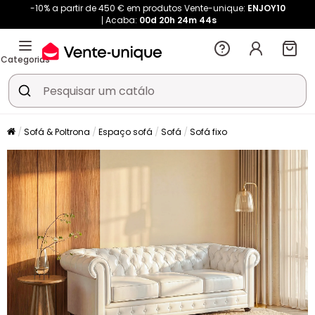
-10% a partir de 450 € em produtos Vente-unique:
ENJOY10
Acaba:
00d
20h
24m
43s
Categorias
Sofá & Poltrona
Espaço sofá
Sofá
Sofá fixo