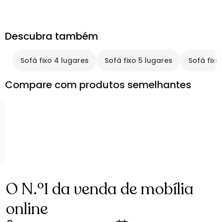
Descubra também
Sofá fixo 4 lugares
Sofá fixo 5 lugares
Sofá fixo
Compare com produtos semelhantes
O N.º1 da venda de mobília
online