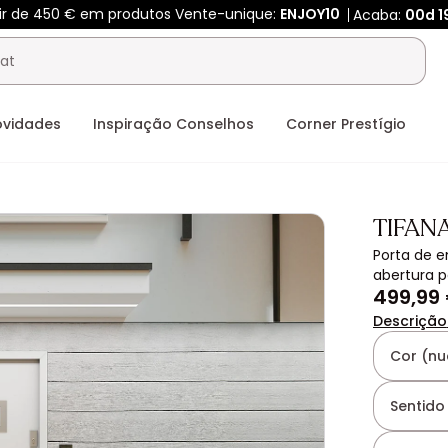
tir de 450 € em produtos Vente-unique:
ENJOY10
Acaba:
00d
1
ovidades
Inspiração Conselhos
Corner Prestígio
TIFAN
Porta de e
abertura p
499,99
Descrição
Cor (nu
Sentido