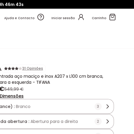
9h
46m
42s
Ajuda e Contacto
Iniciar sessão
Carrinho
A
31 Opiniões
ntrada aço maciço e inox A207 x L100 cm branca,
ara a esquerda - TIFANA
 €
549,99 €
Dimensões
ance) :
Branco
3
 da abertura :
Abertura para a direita
2