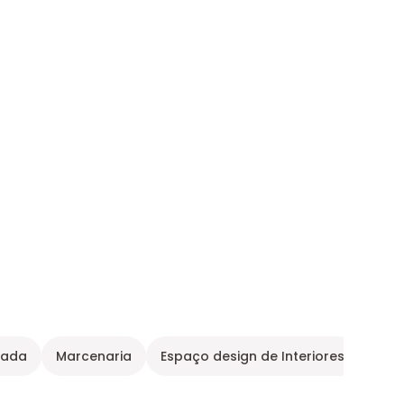
çada
Marcenaria
Espaço design de Interiores
Espa