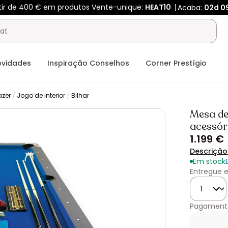
tir de 400 € em produtos Vente-unique:
HEAT10
Acaba:
02d
0
ovidades
Inspiração Conselhos
Corner Prestígio
azer
Jogo de interior
Bilhar
Mesa de
acessóri
1.199 €
Descrição
Em stock
Entregue e
Quantida
Pagament