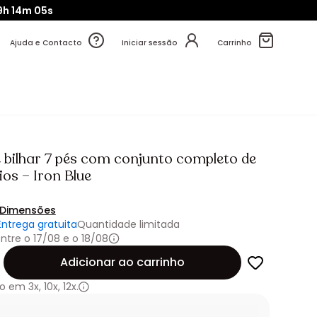
9h
14m
03s
Ajuda e Contacto
Iniciar sessão
Carrinho
 bilhar 7 pés com conjunto completo de
os – Iron Blue
Dimensões
Entrega gratuita
Quantidade limitada
ntre o 17/08 e o 18/08
de
Adicionar ao carrinho
o em
3x
,
10x
,
12x.