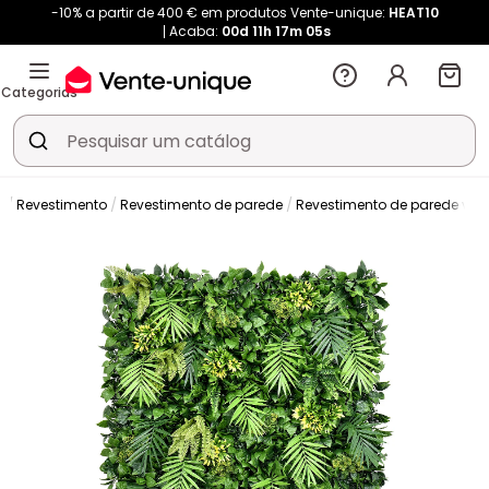
-10% a partir de 400 € em produtos Vente-unique:
HEAT10
Acaba:
00d
11h
17m
04s
Categorias
e
Revestimento
Revestimento de parede
Revestimento de parede veg