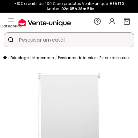
-10% a partir de 400 € em produtos Vente-unique:
HEAT10
Acaba:
02d
05h
28m
58s
Categorias
Bricolage
Marcenaria
Persianas de interior
Estore de interior