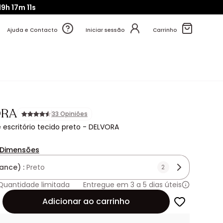
19h
17m
10s
Ajuda e Contacto
Iniciar sessão
Carrinho
ORA
33 Opiniões
 escritório tecido preto - DELVORA
Dimensões
ance) :
Preto
2
Quantidade limitada
Entregue em 3 a 5 dias úteis
de
Adicionar ao carrinho