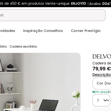
rtir de 450 € em produtos Vente-unique:
ENJOY10
Acaba:
00d
ovidades
Inspiração Conselhos
Corner Prestígio
tório
Cadeira escritório
DELV
Cadeira de
79,99 €
Descrição
Cor (nu
Em stock
Quantida