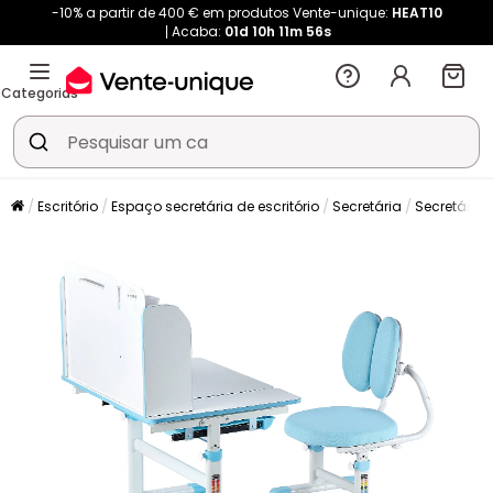
-10% a partir de 400 € em produtos Vente-unique:
HEAT10
Acaba:
01d
10h
11m
55s
Categorias
Escritório
Espaço secretária de escritório
Secretária
Secretária