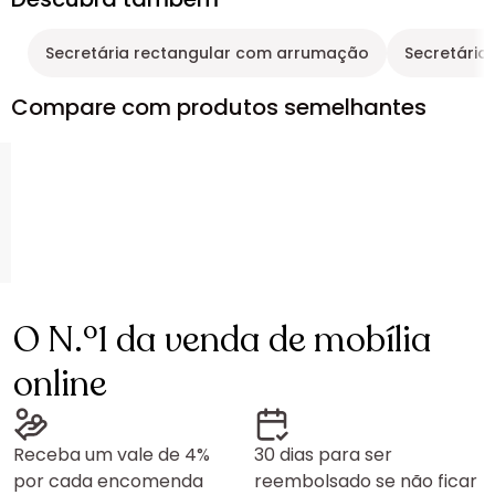
Secretária rectangular com arrumação
Secretária
Compare com produtos semelhantes
O N.º1 da venda de mobília
online
Receba um vale de 4%
30 dias para ser
por cada encomenda
reembolsado se não ficar