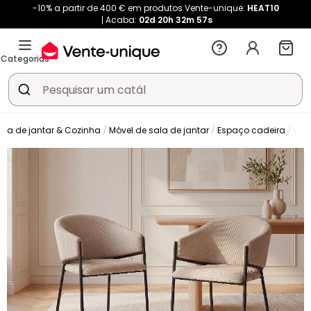
-10% a partir de 400 € em produtos Vente-unique:
HEAT10
Acaba:
02d
20h
32m
55s
Categorias
ala de jantar & Cozinha
Móvel de sala de jantar
Espaço cadeira
Cad