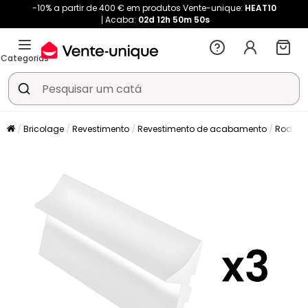
-10% a partir de 400 € em produtos Vente-unique:
HEAT10
Acaba:
02d
12h
50m
50s
Categorias
Bricolage
Revestimento
Revestimento de acabamento
Rodap