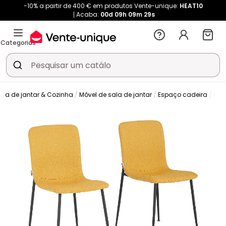
-10% a partir de 400 € em produtos Vente-unique:
HEAT10
Acaba:
00d
09h
09m
29s
Categorias
ala de jantar & Cozinha
Móvel de sala de jantar
Espaço cadeira
Cad