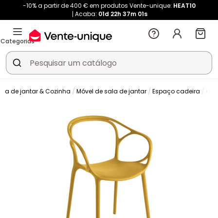
-10% a partir de 400 € em produtos Vente-unique:
HEAT10
Acaba:
01d
22h
37m
00s
Categorias
ala de jantar & Cozinha
Móvel de sala de jantar
Espaço cadeira
Cad