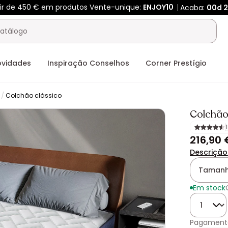
tir de 450 € em produtos Vente-unique:
ENJOY10
Acaba:
00d
2
ovidades
Inspiração Conselhos
Corner Prestígio
Colchão clássico
Colchã
216,90 
Descrição
Tamanh
Em stock
Quantida
Pagament