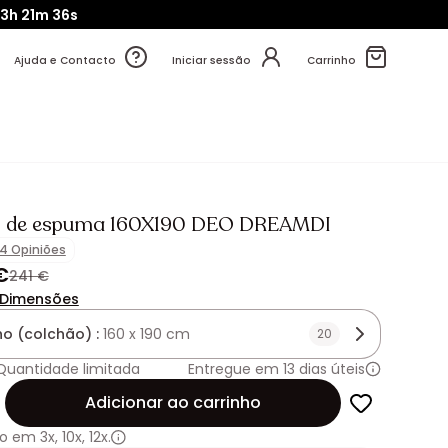
3h
21m
35s
Ajuda e Contacto
Iniciar sessão
Carrinho
o de espuma 160X190 DEO DREAMDI
14 Opiniões
€
241 €
Dimensões
o (colchão) :
160 x 190 cm
20
Quantidade limitada
Entregue em 13 dias úteis
de
Adicionar ao carrinho
o em
3x
,
10x
,
12x.