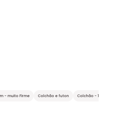
m - muito Firme
Colchão e futon
Colchão - 180x200c