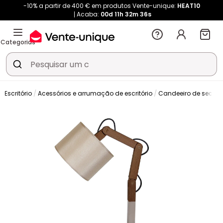
-10% a partir de 400 € em produtos Vente-unique:
HEAT10
Acaba:
00d
11h
32m
35s
Categorias
Escritório
Acessórios e arrumação de escritório
Candeeiro de secretá