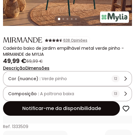
MIRMANDE
638 Opiniões
Cadeirão baixo de jardim empilhável metal verde pinho -
MIRMANDE de MYLIA
49,99 €
69,99 €
Descrição
Dimensões
Cor (nuance) :
Verde pinho
12
Composição :
A poltrona baixa
13
Notificar-me da disponibilidade
Ref. 1333509