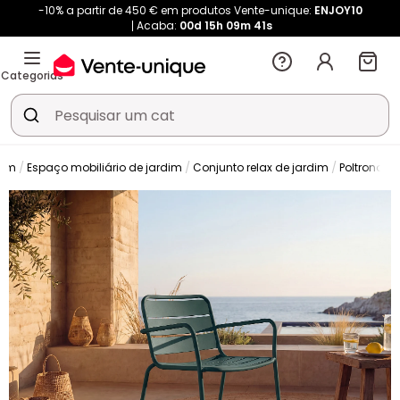
-10% a partir de 450 € em produtos Vente-unique:
ENJOY10
Acaba:
00d
15h
09m
41s
Categorias
dim
Espaço mobiliário de jardim
Conjunto relax de jardim
Poltrona d