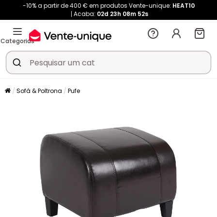
-10% a partir de 400 € em produtos Vente-unique:
HEAT10
Acaba:
02d
23h
08m
52s
Categorias
Sofá & Poltrona
Pufe