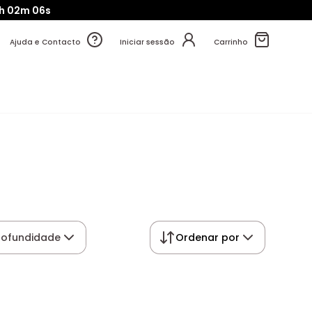
h
02m
05s
Ajuda e Contacto
Iniciar sessão
Carrinho
rofundidade
Ordenar por