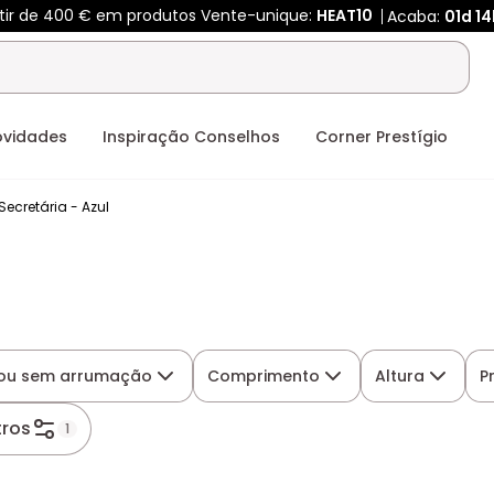
rtir de 400 € em produtos Vente-unique:
HEAT10
Acaba:
01d
14
ovidades
Inspiração Conselhos
Corner Prestígio
Secretária - Azul
ou sem arrumação
Comprimento
Altura
P
tros
1