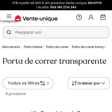
-10% a partir de 450 € em produtos Vente-unique:
ENJOY10
Acaba:
00d
18h
27m
24s
Categorias
Marcenaria
Porta interior
Porta de correr
Porta de correr transparen
Porta de correr transparente
Todos os filtros
Ordenar por
2
8 produtos