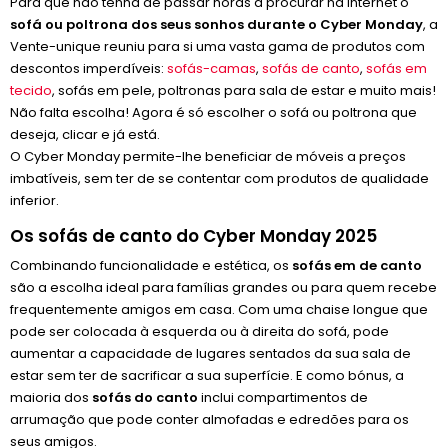
Para que não tenha de passar horas a procurar na Internet o
sofá ou poltrona dos seus sonhos durante o Cyber Monday
, a
Vente-unique reuniu para si uma vasta gama de produtos com
descontos imperdíveis:
sofás-camas
,
sofás de canto
,
sofás em
tecido
, sofás em pele, poltronas para sala de estar e muito mais!
Não falta escolha! Agora é só escolher o sofá ou poltrona que
deseja, clicar e já está.
O Cyber Monday permite-lhe beneficiar de móveis a preços
imbatíveis, sem ter de se contentar com produtos de qualidade
inferior.
Os sofás de canto do Cyber Monday 2025
Combinando funcionalidade e estética, os
sofás em de canto
são a escolha ideal para famílias grandes ou para quem recebe
frequentemente amigos em casa. Com uma chaise longue que
pode ser colocada à esquerda ou à direita do sofá, pode
aumentar a capacidade de lugares sentados da sua sala de
estar sem ter de sacrificar a sua superfície. E como bónus, a
maioria dos
sofás do canto
inclui compartimentos de
arrumação que pode conter almofadas e edredões para os
seus amigos.