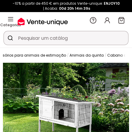
-10% a partir de 450 € em produtos Vente-unique:
ENJOY10
Acaba:
00d
20h
14m
37s
Categorias
ssórios para animais de estimação
Animais da quinta
Cabana de c