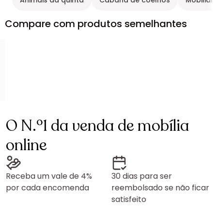
Animais da quinta
Cabana de coelhos
Mobiliár
Compare com produtos semelhantes
O N.º1 da venda de mobília
online
Receba um vale de 4%
30 dias para ser
por cada encomenda
reembolsado se não ficar
satisfeito