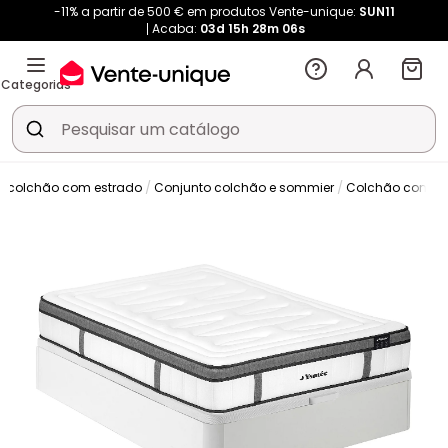
-11% a partir de 500 € em produtos Vente-unique:
SUN11
Acaba:
03d
15h
28m
06s
Categorias
to colchão com estrado
Conjunto colchão e sommier
Colchão com so