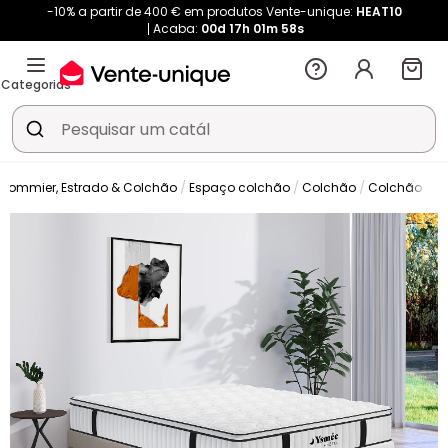
-10% a partir de 400 € em produtos Vente-unique:
HEAT10
Acaba:
00d
17h
01m
57s
Categorias
Sommier, Estrado & Colchão
Espaço colchão
Colchão
Colchão clá