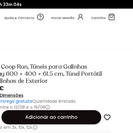
1h
33m
02s
Ajuda e Contacto
Iniciar sessão
Carrinho
 Coop Run, Túneis para Galinhas
y 600 × 400 × 61.5 cm, Túnel Portátil
linhas de Exterior
 €
Dimensões
Entrega gratuita
Quantidade limitada
ntre o 13/08 e o 19/08
de
Adicionar ao carrinho
o em
3x
,
10x
,
12x.