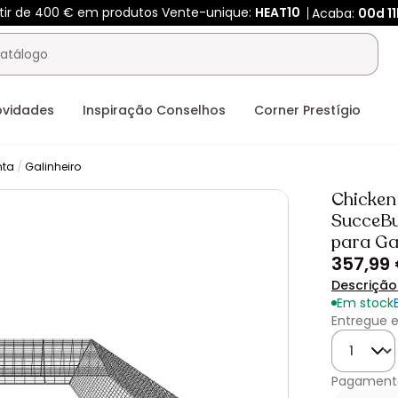
rtir de 400 € em produtos Vente-unique:
HEAT10
Acaba:
00d
1
ovidades
Inspiração Conselhos
Corner Prestígio
nta
Galinheiro
Chicken
SucceBu
para Ga
357,99
Descrição
Em stock
Entregue e
Quantida
Pagament