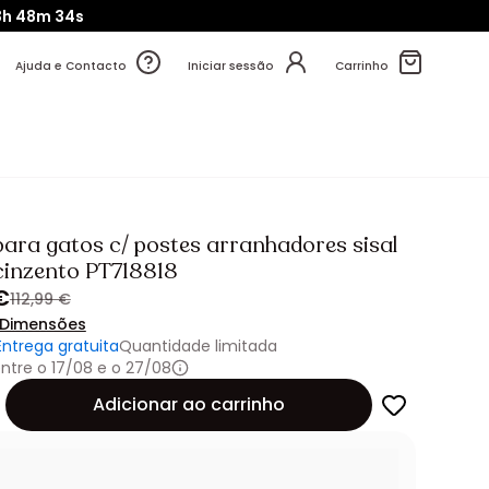
3h
48m
33s
Ajuda e Contacto
Iniciar sessão
Carrinho
para gatos c/ postes arranhadores sisal
cinzento PT718818
€
112,99 €
Dimensões
Entrega gratuita
Quantidade limitada
ntre o 17/08 e o 27/08
de
Adicionar ao carrinho