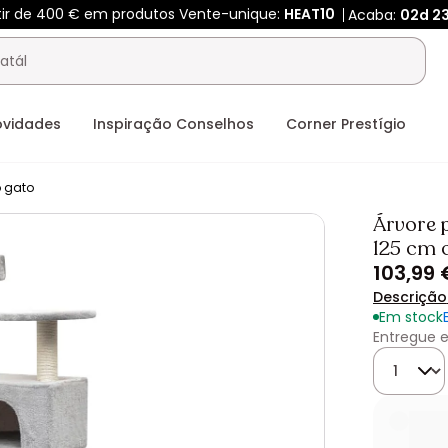
tir de 400 € em produtos Vente-unique:
HEAT10
Acaba:
02d
2
ovidades
Inspiração Conselhos
Corner Prestígio
o gato
Árvore 
125 cm 
103,99 
Descrição
Em stock
Entregue e
Quantida