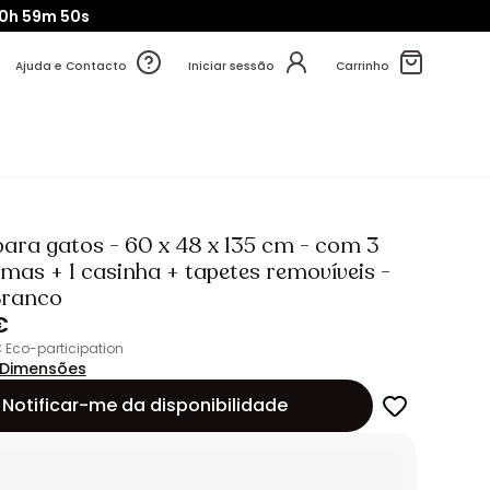
0h
59m
47s
Ajuda e Contacto
Iniciar sessão
Carrinho
para gatos - 60 x 48 x 135 cm - com 3
mas + 1 casinha + tapetes removíveis -
Branco
€
€ Eco-participation
Dimensões
Notificar-me da disponibilidade