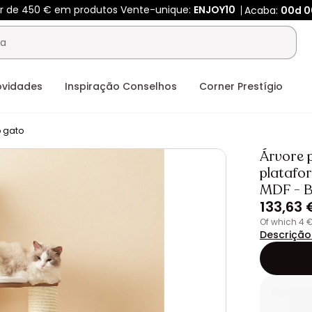
tir de 450 € em produtos Vente-unique:
ENJOY10
Acaba:
00d
0
ovidades
Inspiração Conselhos
Corner Prestígio
o gato
Árvore 
platafor
MDF - 
133,63 
of which 4 
Descrição