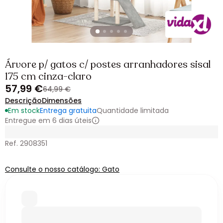
Árvore p/ gatos c/ postes arranhadores sisal
175 cm cinza-claro
57,99 €
64,99 €
Descrição
Dimensões
Em stock
Entrega gratuita
Quantidade limitada
Entregue em 6 dias úteis
Ref. 2908351
Consulte o nosso catálogo: Gato