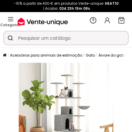
-10% a partir de 400 € em produtos Vente-unique:
HEAT10
Acaba:
02d
23h
15m
08s
Categorias
Acessórios para animais de estimação
Gato
Árvore do gato