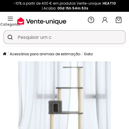
-10% a partir de 400 € em produtos Vente-unique:
HEAT10
Acaba:
00d
15h
54m
52s
Categorias
Acessórios para animais de estimação
Gato