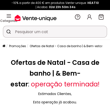
-10% a partir de 400 € em produtos Vente-unique:
HEAT10
Acaba:
02d
23h
50m
34s
Categorias
Promoções
Ofertas de Natal - Casa de banho | & Bem-estar
Ofertas de Natal - Casa de
banho | & Bem-
estar
:
operação terminada!
Estimados Clientes,
Esta operação já acabou.