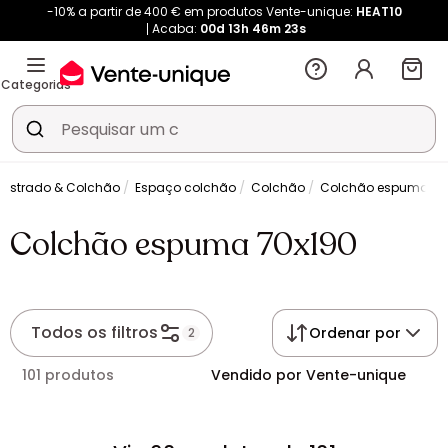
-10% a partir de 400 € em produtos Vente-unique:
HEAT10
Acaba:
00d
13h
46m
22s
Categorias
 Estrado & Colchão
Espaço colchão
Colchão
Colchão espuma 70
Colchão espuma 70x190
Todos os filtros
Ordenar por
2
101 produtos
Vendido por Vente-unique