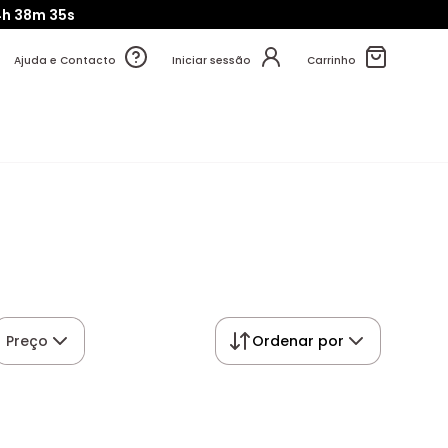
4h
38m
35s
Ajuda e Contacto
Iniciar sessão
Carrinho
Preço
Ordenar por