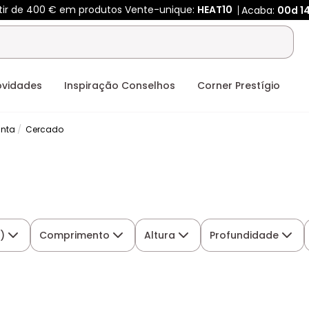
rtir de 400 € em produtos Vente-unique:
HEAT10
Acaba:
00d
1
ovidades
Inspiração Conselhos
Corner Prestígio
inta
Cercado
)
Comprimento
Altura
Profundidade